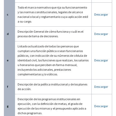
Todo el marco normativo que rija su funcionamiento
y las normas constitucionales, legales de alcance
c
Descargar
nacional o local y reglamentario cuya aplicación esté
a su cargo.
Descripción General de cómo funciona y cuál es el
d
Descargar
proceso de toma de decisiones.
Listado actualizado de todas las personas que
cumplan una función pública o sean funcionarios
públicos, con indicación de su números de cédula de
e
identidad civil, las funciones que realizan, los salarios
Descargar
u honorarios que perciben en forma mensual,
incluyendo los adicionales, prestaciones
complementarias y/o viáticos.
Descripción de la política institucional y de los planes
f
Descargar
de acción.
Descripción de los programas institucionales en
ejecución, con la definición de metas, el grado de
g
Descargar
ejecución de las mismas y el presupuesto aplicado a
dichos programas.