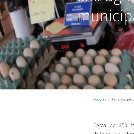
municipa
Noticias
Feria agropecu
Cerca de 350 fa
distritos del d