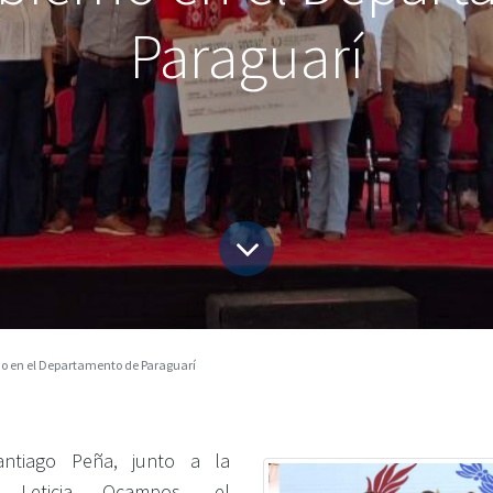
Paraguarí
no en el Departamento de Paraguarí
antiago Peña, junto a la
 Leticia Ocampos, el